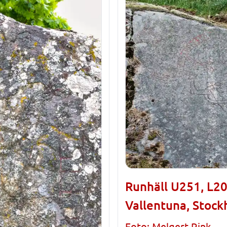
Runhäll U251, L20
Vallentuna, Stoc
Foto: Melgert Rink