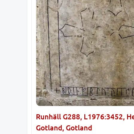
Runhäll G288, L1976:3452, Hel
Gotland, Gotland