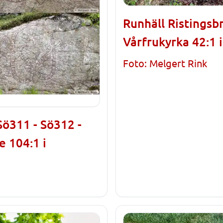
Runhäll Ristingsb
Vårfrukyrka 42:1 
Foto: Melgert Rink
Sö311 - Sö312 -
e 104:1 i