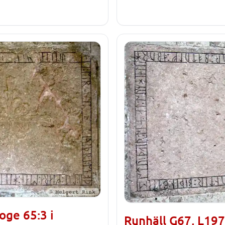
oge 65:3 i
Runhäll G67, L197