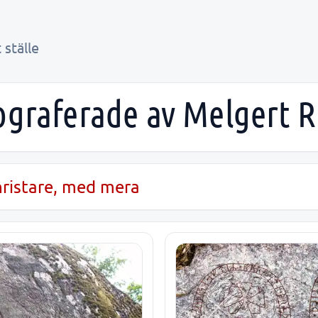
 ställe
ograferade av Melgert R
unristare, med mera