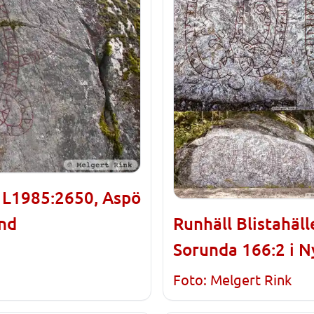
, L1985:2650, Aspö
and
Runhäll Blistahäl
Sorunda 166:2 i 
Foto: Melgert Rink