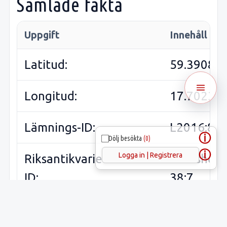
Samlade fakta
Uppgift
Innehåll
Latitud:
59.39080
Longitud:
17.70236
Lämnings-ID:
L2016:81
ⓘ
Dölj besökta
(0)
ⓘ
Logga in | Registrera
Riksantikvarieämbetets
Hilleshög
ID:
38:7
Sveriges runinskrifter:
U28