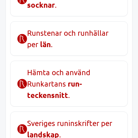
socknar
.
Runstenar och runhällar
län
per
.
Hämta och använd
run-
Runkartans
teckensnitt
.
Sveriges runinskrifter per
landskap
.