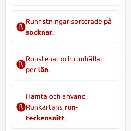
Runristningar sorterade på
socknar
.
Runstenar och runhällar
län
per
.
Hämta och använd
run-
Runkartans
teckensnitt
.