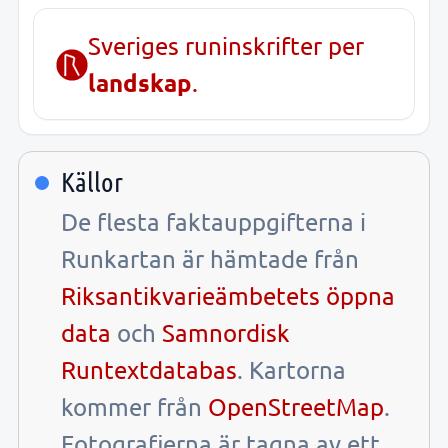
Sveriges runinskrifter per
landskap
.
Källor
De flesta faktauppgifterna i
Runkartan är hämtade från
Riksantikvarieämbetets öppna
data
och
Samnordisk
Runtextdatabas
. Kartorna
kommer från
OpenStreetMap
.
Fotografierna är tagna av ett