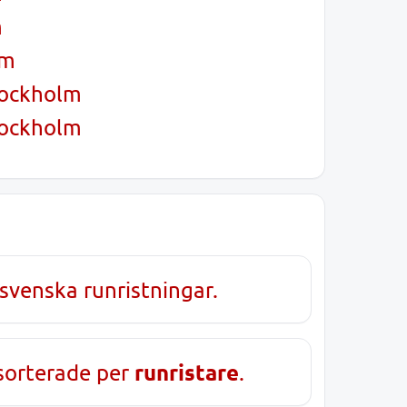
m
lm
tockholm
tockholm
svenska runristningar.
runristare
sorterade per
.