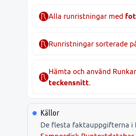
fot
Alla runristningar med
Runristningar sorterade 
Hämta och använd Runka
teckensnitt
.
Källor
De flesta faktauppgifterna 
Samnordisk Runtextdatabas