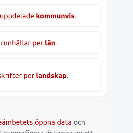
kommunvis
 uppdelade
.
län
 runhällar per
.
landskap
skrifter per
.
ieämbetets öppna data
och
 Fotografierna är tagna av ett