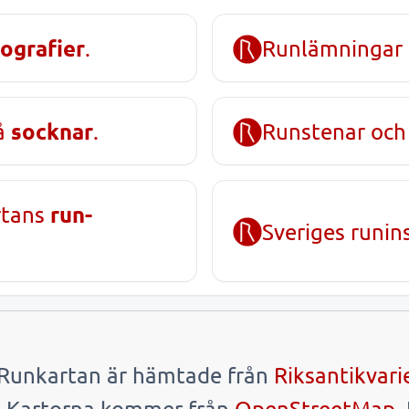
ografier
.
Runlämningar
socknar
på
.
Runstenar och
run-
rtans
Sveriges runin
i Runkartan är hämtade från
Riksantikvar
. Kartorna kommer från
OpenStreetMap
.