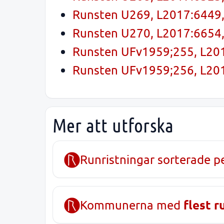
Runsten U269, L2017:6449, 
Runsten U270, L2017:6654, 
Runsten UFv1959;255, L201
Runsten UFv1959;256, L201
Mer att utforska
Runristningar sorterade p
flest r
Kommunerna med