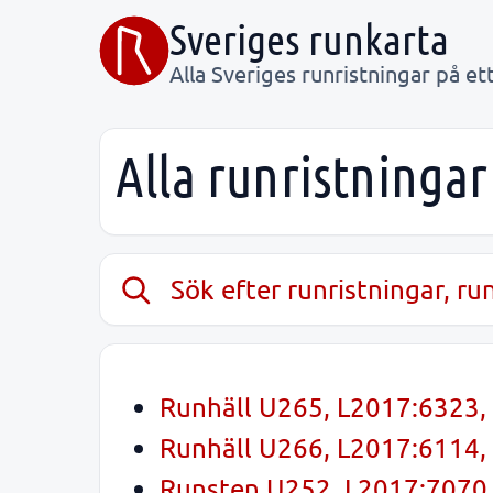
Sveriges runkarta
Alla Sveriges runristningar på ett
Alla runristningar
Sök efter runristningar, r
Runhäll U265, L2017:6323, 
Runhäll U266, L2017:6114, 
Runsten U252, L2017:7070, 