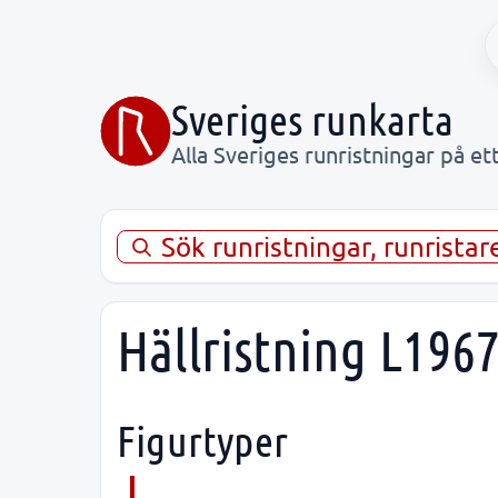
Sveriges runkarta
Alla Sveriges runristningar på ett
Sök runristningar, runrista
Hällristning L196
Figurtyper