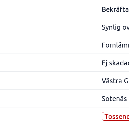
Bekräftad
Synlig o
Fornläm
Ej skada
Västra G
Sotenäs
Tossen