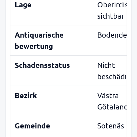
Lage
Oberirdisch
sichtbar
Antiquarische
Bodendenk
bewertung
Schadensstatus
Nicht
beschädigt
Bezirk
Västra
Götaland
Gemeinde
Sotenäs