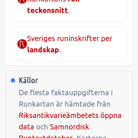
teckensnitt
.
Sveriges runinskrifter per
landskap
.
Källor
De flesta faktauppgifterna i
Runkartan är hämtade från
Riksantikvarieämbetets öppna
data
och
Samnordisk
Runtextdatabas
. Kartorna