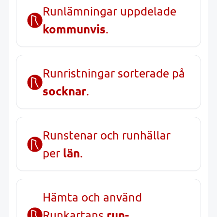
Runlämningar uppdelade
kommunvis
.
Runristningar sorterade på
socknar
.
Runstenar och runhällar
län
per
.
Hämta och använd
run-
Runkartans