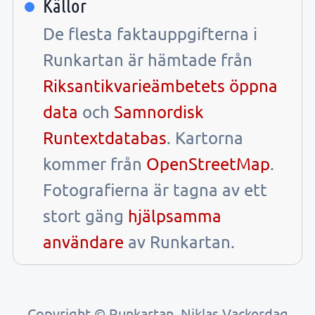
Källor
De flesta faktauppgifterna i
Runkartan är hämtade från
Riksantikvarieämbetets öppna
data
och
Samnordisk
Runtextdatabas
. Kartorna
kommer från
OpenStreetMap
.
Fotografierna är tagna av ett
stort gäng
hjälpsamma
användare
av Runkartan.
Copyright © Runkartan, Niklas Vackerdag