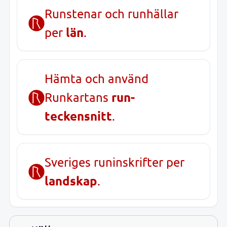
Runstenar och runhällar
län
per
.
Hämta och använd
run-
Runkartans
teckensnitt
.
Sveriges runinskrifter per
landskap
.