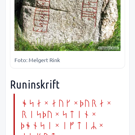
Foto: Melgert Rink
Runinskrift
osa × auk × þura ×
risþu × stin ×
þonsi × iftiR ×