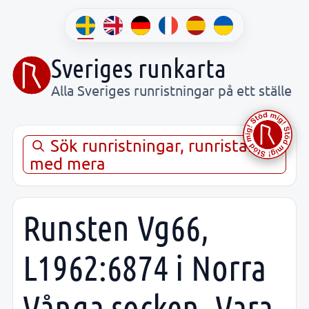
Sveriges runkarta
Alla Sveriges runristningar på ett ställe
Sök runristningar, runristare,
med mera
Runsten Vg66,
L1962:6874 i Norra
Vånga socken, Vara