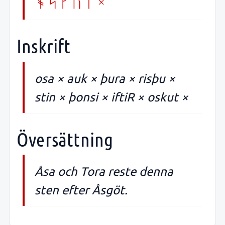
oskut ×
Inskrift
osa × auk × þura × risþu ×
stin × þonsi × iftiR × oskut ×
Översättning
Åsa och Tora reste denna
sten efter Åsgöt.