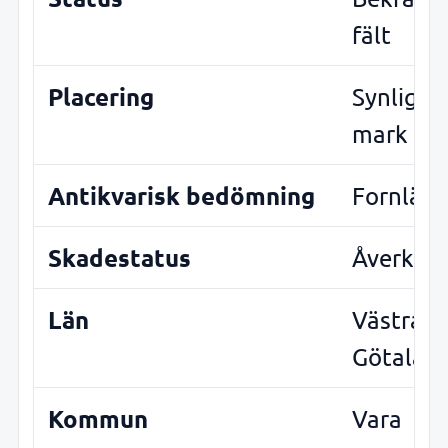
fält
Placering
Synlig o
mark
Antikvarisk bedömning
Fornläm
Skadestatus
Åverkan
Län
Västra
Götalan
Kommun
Vara