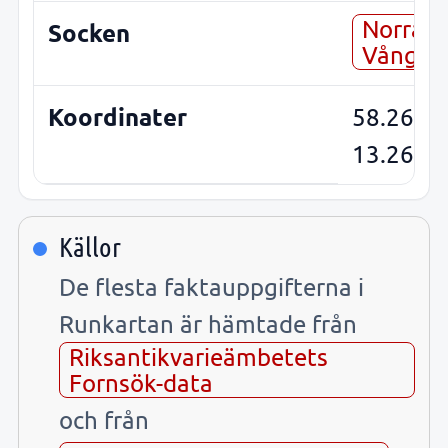
Norra
Socken
Vånga
Koordinater
58.2677
13.2693
Källor
De flesta faktauppgifterna i
Runkartan är hämtade från
Riksantikvarieämbetets
Fornsök-data
och från