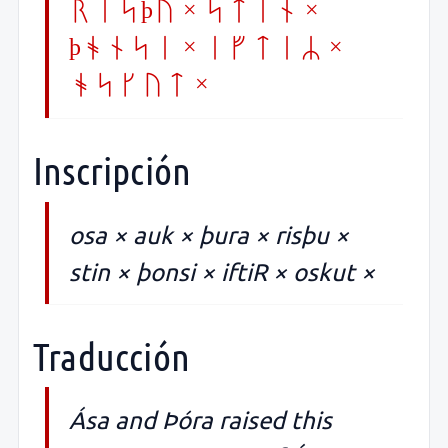
risþu × stin ×
þonsi × iftiR ×
oskut ×
Inscripción
osa × auk × þura × risþu ×
stin × þonsi × iftiR × oskut ×
Traducción
Ása and Þóra raised this