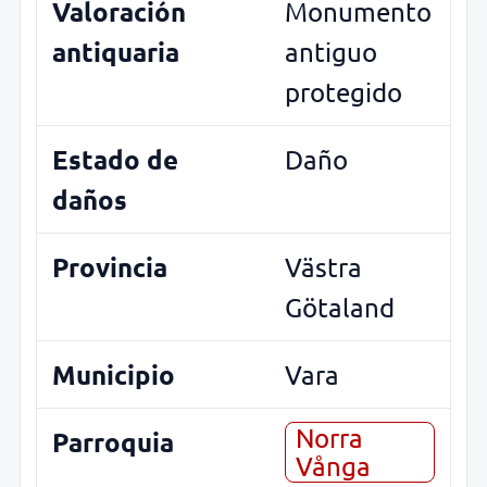
Valoración
Monumento
antiquaria
antiguo
protegido
Estado de
Daño
daños
Provincia
Västra
Götaland
Municipio
Vara
Norra
Parroquia
Vånga