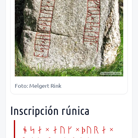
Foto: Melgert Rink
Inscripción rúnica
osa × auk × þura ×