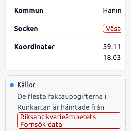
Kommun
Haninge
Socken
Västerh
Koordinater
59.1111
18.0363
Källor
De flesta faktauppgifterna i
Runkartan är hämtade från
Riksantikvarieämbetets
Fornsök-data