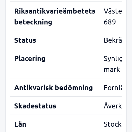
Riksantikvarieämbetets
Västerh
beteckning
689
Status
Bekräftad
Placering
Synlig o
mark
Antikvarisk bedömning
Fornläm
Skadestatus
Åverkan
Län
Stockho