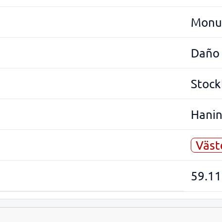
Monum
Daño
Stoc
Hani
Väst
59.11