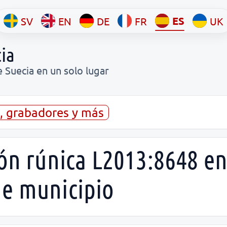
ES
SV
EN
DE
FR
UK
ia
e Suecia en un solo lugar
s, grabadores y más
ión rúnica L2013:8648 e
ge municipio