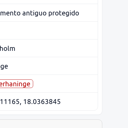
ento antiguo protegido
kholm
nge
erhaninge
11165, 18.0363845