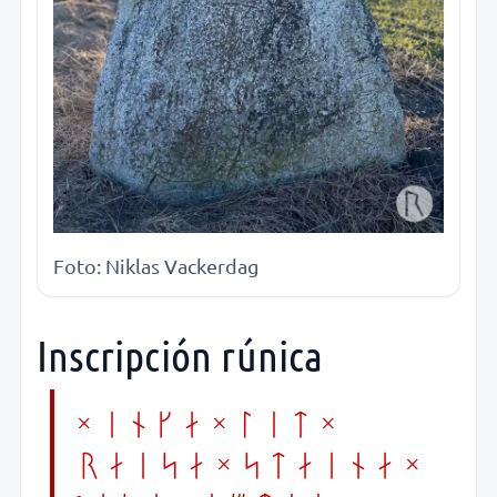
Foto: Niklas Vackerdag
Inscripción rúnica
× inka × lit ×
raisa × staina ×