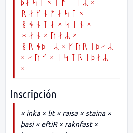
þasi × eftiR ×
raknfast ×
bonta × sin ×
han × uaR ×
broþiR × kuriþaR
× auk × estriþaR
×
Inscripción
× inka × lit × raisa × staina ×
þasi × eftiR × raknfast ×