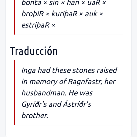
bonta × sin × han × uaR ×
broþiR × kuriþaR × auk ×
estriþaR ×
Traducción
Inga had these stones raised
in memory of Ragnfastr, her
husbandman. He was
Gyríðr's and Ástríðr's
brother.