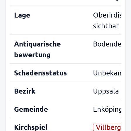
Lage
Oberirdisch
sichtbar
Antiquarische
Bodendenk
bewertung
Schadensstatus
Unbekannt
Bezirk
Uppsala
Gemeinde
Enköping
Kirchspiel
Villberga