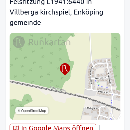
Felsritzung L1941:6440 in
Villberga kirchspiel, Enköping
gemeinde
© OpenStreetMap
In Google Maps öffnen
|