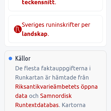
teckensnitt
.
Sveriges runinskrifter per
landskap
.
Källor
De flesta faktauppgifterna i
Runkartan är hämtade från
Riksantikvarieämbetets öppna
data
och
Samnordisk
Runtextdatabas
. Kartorna