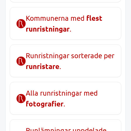
flest
Kommunerna med
runristningar
.
Runristningar sorterade per
runristare
.
Alla runristningar med
fotografier
.
Runlämningar uppdelade