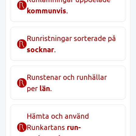
kommunvis
.
Runristningar sorterade på
socknar
.
Runstenar och runhällar
län
per
.
Hämta och använd
run-
Runkartans