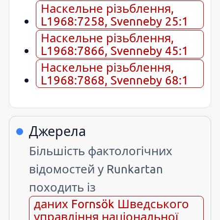
Наскельне різьблення,
L1968:7258, Svenneby 25:1
Наскельне різьблення,
L1968:7866, Svenneby 45:1
Наскельне різьблення,
L1968:7868, Svenneby 68:1
Джерела
Більшість фактологічних
відомостей у Runkartan
походить із
даних Fornsök Шведського
управління національної