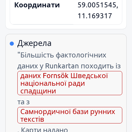
Координати
59.0051545,
11.169317
Джерела
"Більшість фактологічних
даних у Runkartan походить із
даних Fornsök Шведської
національної ради
спадщини
та з
Самнордичної бази рунних
текстів
. Карти надано