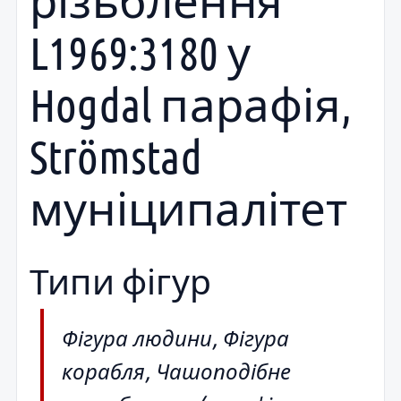
різьблення
L1969:3180 у
Hogdal парафія,
Strömstad
муніципалітет
Типи фігур
Фігура людини, Фігура
корабля, Чашоподібне