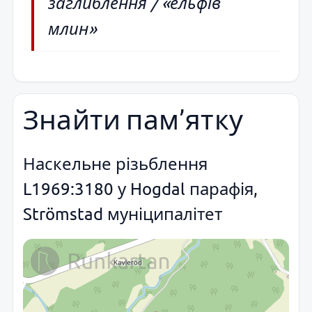
заглиблення / «ельфів
млин»
Знайти пам’ятку
Наскельне різьблення
L1969:3180 у Hogdal парафія,
Strömstad муніципалітет