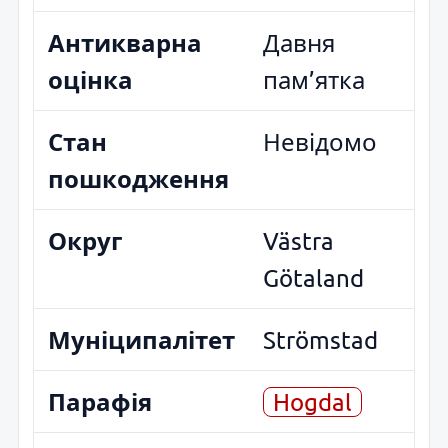
Антикварна
Давня
оцінка
пам’ятка
Стан
Невідомо
пошкодження
Округ
Västra
Götaland
Муніципалітет
Strömstad
Парафія
Hogdal