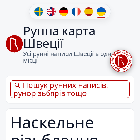
Рунна карта
Швеції
Усі рунні написи Швеції в одному
місці
Пошук рунних написів,
рунорізьбярів тощо
Наскельне