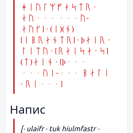
hiulmfastr ·
au... ...u-
auk] · (e)(n)
[ibrantr] · þair ·
litu · [raisa · s]
(t)ain · [þ...
...ui-... bali
· ri...]
Напис
[· ulaifr · tuk hiulmfastr ·