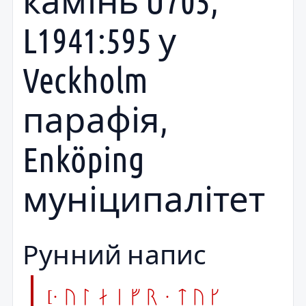
камінь U705,
L1941:595 у
Veckholm
парафія,
Enköping
муніципалітет
Рунний напис
[· ulaifr · tuk