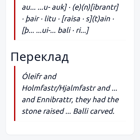
au... ...u- auk] · (e)(n)[ibrantr]
· þair · litu · [raisa · s](t)ain ·
[þ... ...ui-... bali · ri...]
Переклад
Óleifr and
Holmfastr/Hjalmfastr and ...
and Ennibrattr, they had the
stone raised ... Balli carved.