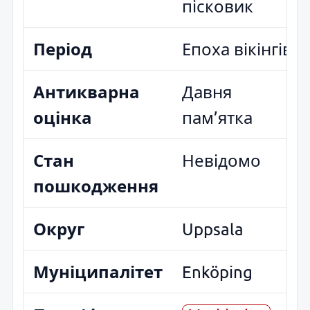
пісковик
Період
Епоха вікінгів
Антикварна
Давня
оцінка
пам’ятка
Стан
Невідомо
пошкодження
Округ
Uppsala
Муніципалітет
Enköping