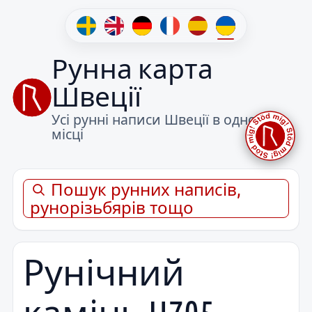
Рунна карта
Швеції
Усі рунні написи Швеції в одному
місці
Пошук рунних написів,
рунорізьбярів тощо
Рунічний