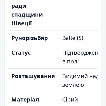
ради
спадщини
Швеції
Рунорізьбяр
Balle (S)
Статус
Підтверджено
в полі
Розташування
Видимий над
землею
Матеріал
Сірий