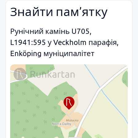
Знайти пам’ятку
Рунічний камінь U705,
L1941:595 у Veckholm парафія,
Enköping муніципалітет