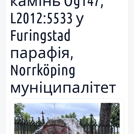
камінь Ög147,
L2012:5533 у
Furingstad
парафія,
Norrköping
муніципалітет