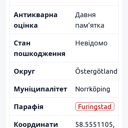
Антикварна
Давня
оцінка
пам’ятка
Стан
Невідомо
пошкодження
Округ
Östergötland
Муніципалітет
Norrköping
Парафія
Furingstad
Координати
58.5551105,