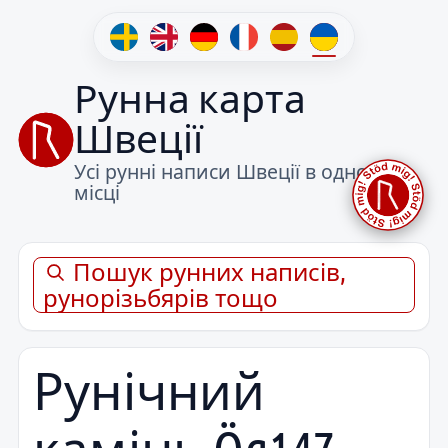
Рунна карта
Швеції
Усі рунні написи Швеції в одному
місці
Пошук рунних написів,
рунорізьбярів тощо
Рунічний