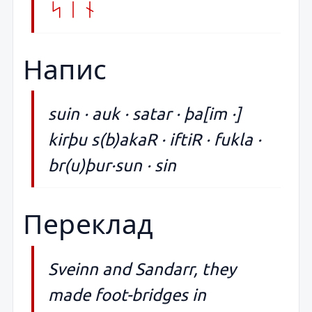
sin
Напис
suin · auk · satar · þa[im ·]
kirþu s(b)akaR · iftiR · fukla ·
br(u)þur·sun · sin
Переклад
Sveinn and Sandarr, they
made foot-bridges in