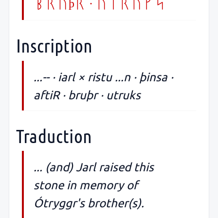
bruþr · utruks
Inscription
...-- · iarl × ristu ...n · þinsa ·
aftiR · bruþr · utruks
Traduction
... (and) Jarl raised this
stone in memory of
Ótryggr's brother(s).