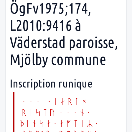
ÖgFv1975;174,
L2010:9416 à
Väderstad paroisse,
Mjölby commune
Inscription runique
...-- · iarl ×
ristu ...n ·
þinsa · aftiR ·