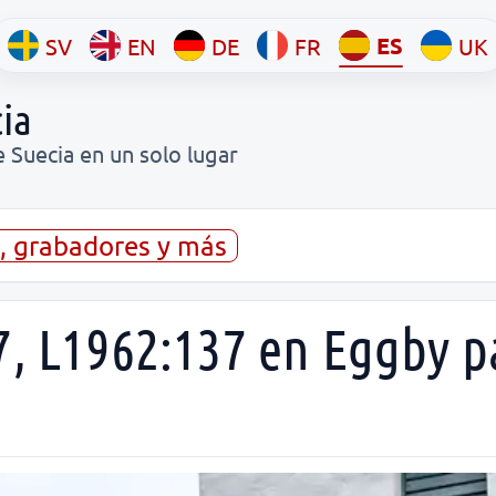
ES
SV
EN
DE
FR
UK
ia
e Suecia en un solo lugar
s, grabadores y más
7, L1962:137 en Eggby p