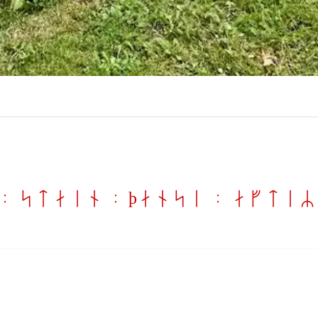
 : stain : þansi : aftiR