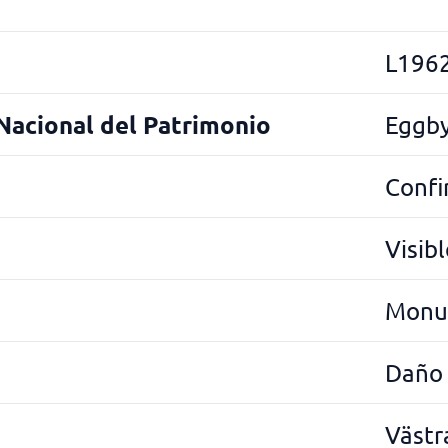
L196
 Nacional del Patrimonio
Eggby
Conf
Visibl
Monum
Daño
Västr