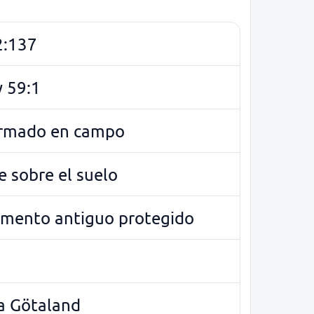
2:137
 59:1
irmado en campo
e sobre el suelo
ento antiguo protegido
a Götaland