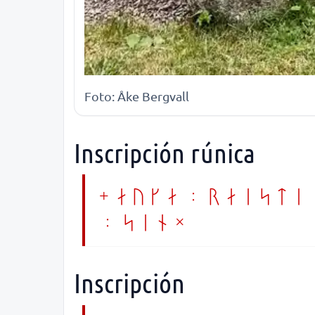
Foto: Åke Bergvall
Inscripción rúnica
+ auka : raisti
: sin ×
Inscripción