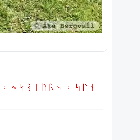
 : osbiurn : sun