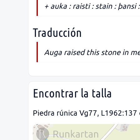
+ auka : raisti : stain : þansi 
Traducción
Auga raised this stone in me
Encontrar la talla
Piedra rúnica Vg77, L1962:137 