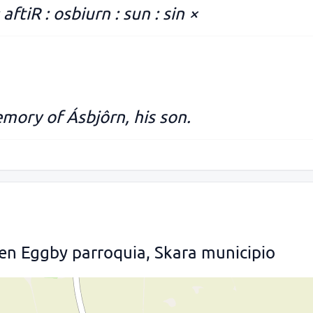
: aftiR : osbiurn : sun : sin ×
mory of Ásbjôrn, his son.
en Eggby parroquia, Skara municipio