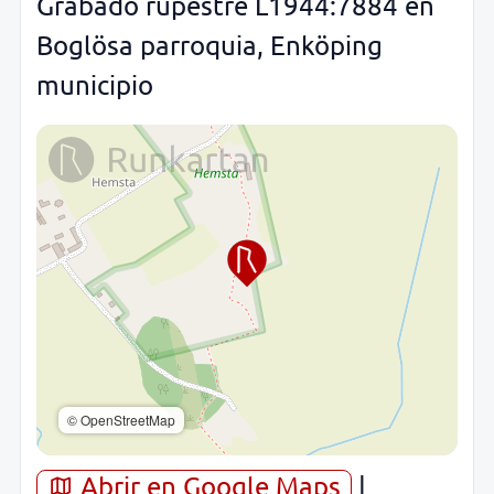
Grabado rupestre L1944:7884 en
Boglösa parroquia, Enköping
municipio
© OpenStreetMap
Abrir en Google Maps
|