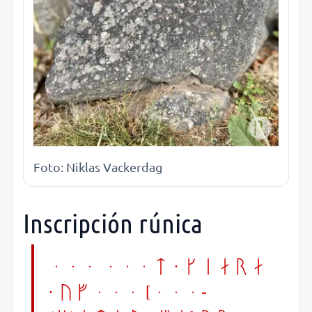
Foto: Niklas Vackerdag
Inscripción rúnica
... ...t · kiara
· uf... [...-