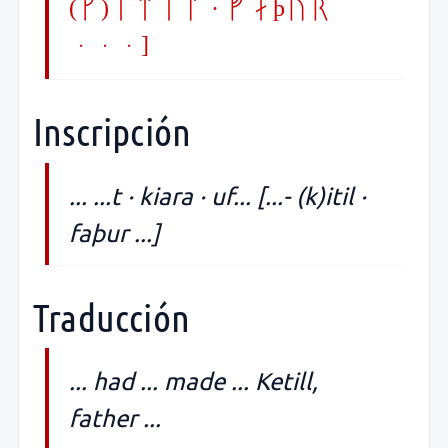
(k)itil · faþur
...]
Inscripción
... ...t · kiara · uf... [...- (k)itil ·
faþur ...]
Traducción
... had ... made ... Ketill,
father ...