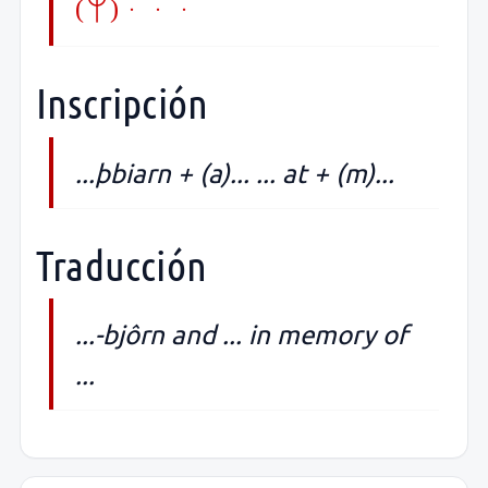
(m)...
Inscripción
...þbiarn + (a)... ... at + (m)...
Traducción
...-bjôrn and ... in memory of
...