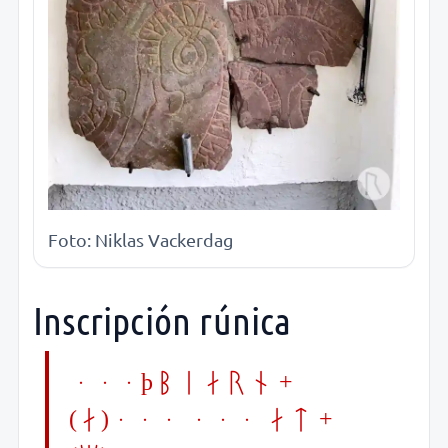
Foto: Niklas Vackerdag
Inscripción rúnica
...þbiarn +
(a)... ... at +