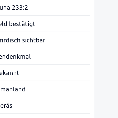
una 233:2
eld bestätigt
irdisch sichtbar
endenkmal
ekannt
tmanland
erås