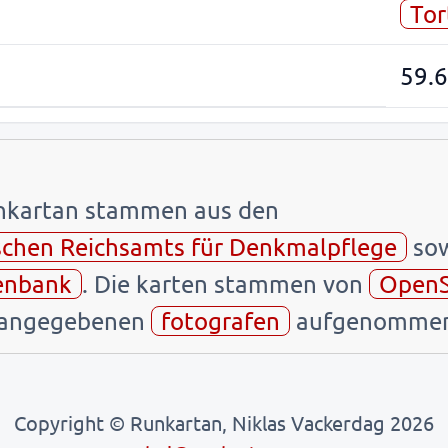
Tor
59.
unkartan stammen aus den
schen Reichsamts für Denkmalpflege
sow
enbank
. Die karten stammen von
OpenS
n angegebenen
fotografen
aufgenommen
Copyright © Runkartan, Niklas Vackerdag 2026