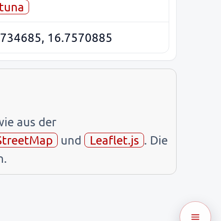
tuna
6734685, 16.7570885
ie aus der
treetMap
und
Leaflet.js
. Die
.