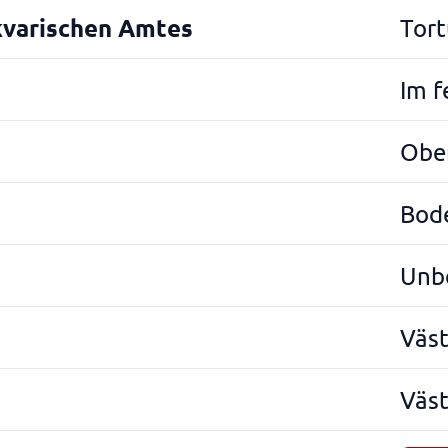
kvarischen Amtes
Tort
Im f
Ober
Bod
Unb
Väs
Väst