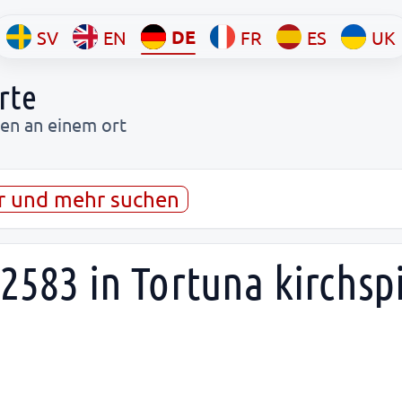
DE
SV
EN
FR
ES
UK
rte
ten an einem ort
r und mehr suchen
2583 in Tortuna kirchspi