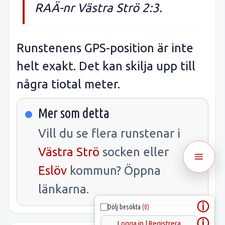
RAÄ-nr Västra Strö 2:3.
Runstenens GPS-position är inte
helt exakt. Det kan skilja upp till
några tiotal meter.
Mer som detta
Vill du se flera runstenar i
Västra Strö
socken eller
Eslöv
kommun? Öppna
länkarna.
ⓘ
Dölj besökta
(0)
ⓘ
Logga in | Registrera