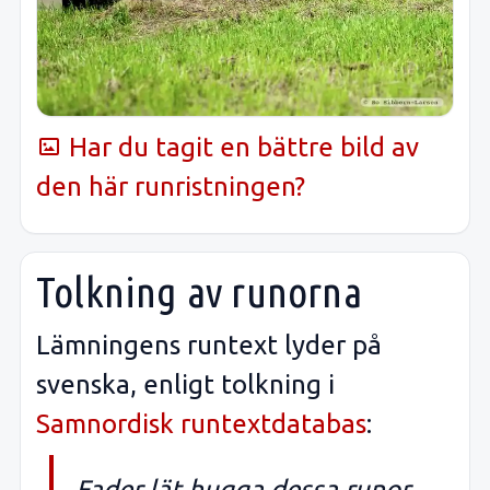
Har du tagit en bättre bild av
den här runristningen?
Tolkning av runorna
Lämningens runtext lyder på
svenska, enligt tolkning i
Samnordisk runtextdatabas
:
Fader lät hugga dessa runor