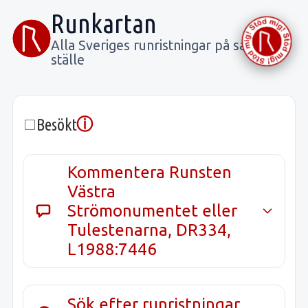
Runkartan
Alla Sveriges runristningar på samma
ställe
ⓘ
Besökt
Kommentera Runsten
Västra
Strömonumentet eller
Tulestenarna, DR334,
L1988:7446
Sök efter runristningar,