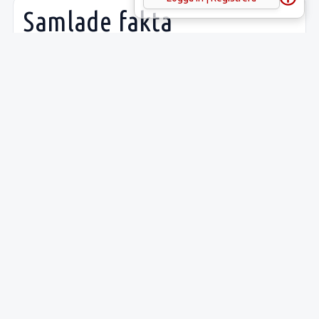
Samlade fakta
Uppgift
Innehåll
Latitud:
55.87596
Longitud:
13.24304
Lämnings-ID:
L1988:74
Riksantikvarieämbetets
Västra Str
ID:
Sveriges runinskrifter:
DR334