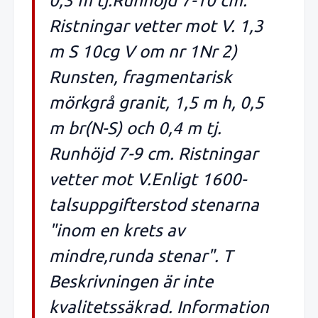
0,3 m tj.Runhöjd 7-10 cm.
Ristningar vetter mot V. 1,3
m S 10cg V om nr 1Nr 2)
Runsten, fragmentarisk
mörkgrå granit, 1,5 m h, 0,5
m br(N-S) och 0,4 m tj.
Runhöjd 7-9 cm. Ristningar
vetter mot V.Enligt 1600-
talsuppgifterstod stenarna
"inom en krets av
mindre,runda stenar". T
Beskrivningen är inte
kvalitetssäkrad. Information