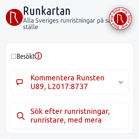
Runkartan
Alla Sveriges runristningar på samma
ställe
ⓘ
Besökt
Kommentera Runsten
U89, L2017:8737
Sök efter runristningar,
runristare, med mera