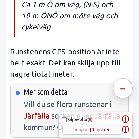
Ca 1 m Ö om väg, (N-S) och
10 m ÖNÖ om möte väg och
cykelväg
Runstenens GPS-position är inte
helt exakt. Det kan skilja upp till
några tiotal meter.
Mer som detta
Vill du se flera runstenar i
Järfälla
socken eller
Järfälla
ⓘ
Dölj besökta
(0)
kommun? Öppna länkarna.
ⓘ
Logga in | Registrera