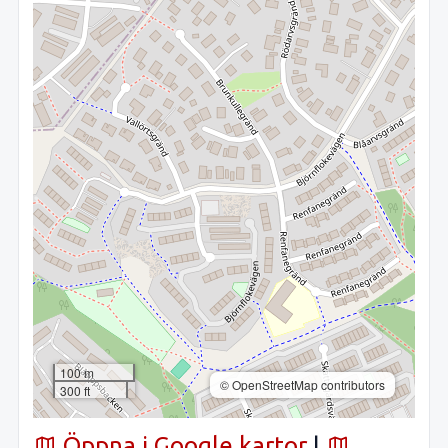
100 m
© OpenStreetMap contributors
300 ft
Öppna i Google kartor
|