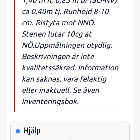
1,40 m h, 0,85 m br (SÖ-NV)
ca 0,40m tj. Runhöjd 8-10
cm. Ristyta mot NNÖ.
Stenen lutar 10cg åt
NÖ.Uppmålningen otydlig.
Beskrivningen är inte
kvalitetssäkrad. Information
kan saknas, vara felaktig
eller inaktuell. Se även
Inventeringsbok.
Hjälp