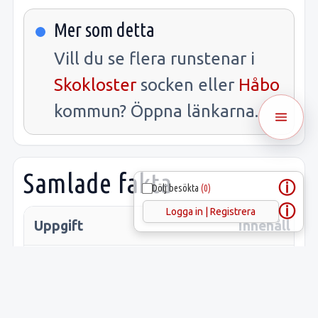
Mer som detta
Vill du se flera runstenar i
Skokloster
socken eller
Håbo
kommun? Öppna länkarna.
Samlade fakta
ⓘ
Dölj besökta
(0)
ⓘ
Logga in | Registrera
Uppgift
Innehåll
Latitud:
59.70821
Longitud:
17.56819