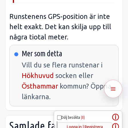
Runstenens GPS-position är inte
helt exakt. Det kan skilja upp till
några tiotal meter.
Mer som detta
Vill du se flera runstenar i
Hökhuvud
socken eller
Östhammar
kommun? Öppna
länkarna.
ⓘ
Dölj besökta
(0)
Samlade fakta
ⓘ
Logga in | Registrera