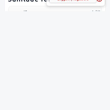
Uppgift
Innehåll
Latitud:
60.21658
Longitud:
18.20814
Lämnings-ID:
L1943:84
Riksantikvarieämbetets
Hökhuvud
ID:
16:1
Sveriges runinskrifter:
U597
(
Upplands