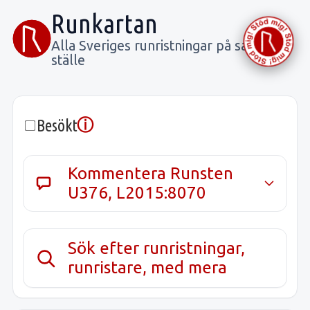
Runkartan
Alla Sveriges runristningar på samma
ställe
ⓘ
Besökt
Kommentera Runsten
U376, L2015:8070
Sök efter runristningar,
runristare, med mera