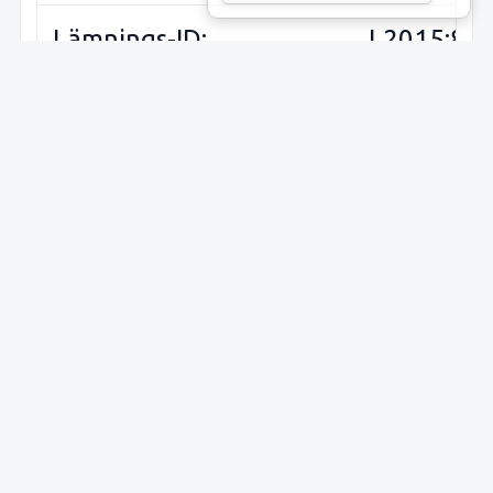
Lämnings-ID:
L2015:80
Riksantikvarieämbetets
Vidbo 16:
ID:
Sveriges runinskrifter:
U376
(
Upplands
runinskrif
Plats:
Vidbo kyr
Placering:
Synlig ov
mark