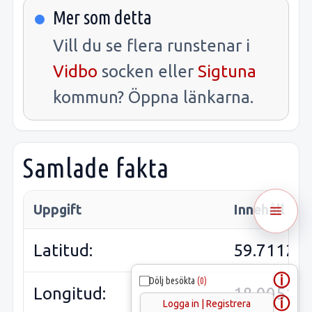
Mer som detta
Vill du se flera runstenar i
Vidbo
socken eller
Sigtuna
kommun? Öppna länkarna.
Samlade fakta
Uppgift
Innehåll
Latitud:
59.71126
ⓘ
Dölj besökta
(0)
Longitud:
18.00514
ⓘ
Logga in | Registrera