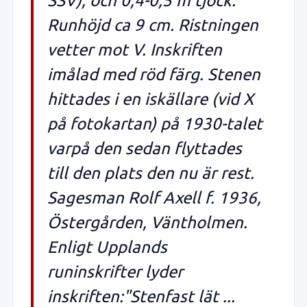
SSV), och 0,4-0,5 m tjock.
Runhöjd ca 9 cm. Ristningen
vetter mot V. Inskriften
imålad med röd färg. Stenen
hittades i en iskällare (vid X
på fotokartan) på 1930-talet
varpå den sedan flyttades
till den plats den nu är rest.
Sagesman Rolf Axell f. 1936,
Östergården, Väntholmen.
Enligt Upplands
runinskrifter lyder
inskriften:"Stenfast lät ...