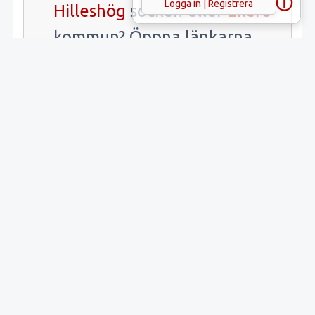
ⓘ
Logga in | Registrera
Hilleshög
socken eller
Ekerö
kommun? Öppna länkarna.
Samlade fakta
Uppgift
Innehåll
Latitud:
59.40995
Longitud:
17.7096
Lämnings-ID:
L2016:36