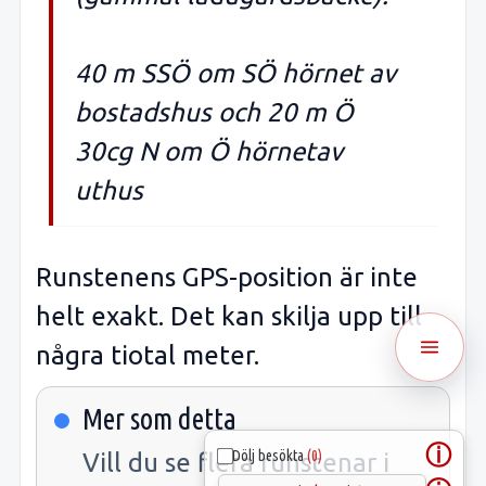
40 m SSÖ om SÖ hörnet av
bostadshus och 20 m Ö
30cg N om Ö hörnetav
uthus
Runstenens GPS-position är inte
helt exakt. Det kan skilja upp till
några tiotal meter.
Mer som detta
ⓘ
Dölj besökta
(0)
Vill du se flera runstenar i