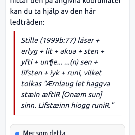
hittar den på angivna koordinater
kan du ta hjälp av den här
ledtråden:
Stille (1999b:77) läser +
erlyg + lit + akua + sten +
yfti + un¶e... ...(n) sen +
lifsten + iyk + runi, vilket
tolkas "Ærnlaug let haggva
stæin æftiR [Onæm sun]
sinn. Lifstæinn hiogg runiR."
Mer som detta