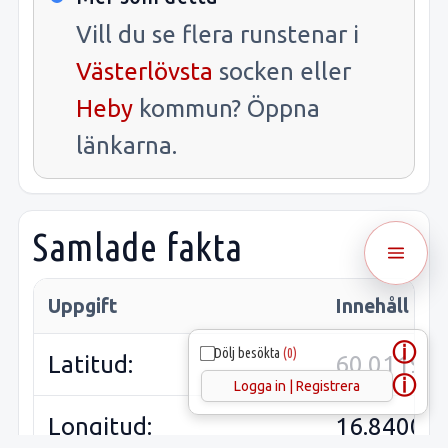
Vill du se flera runstenar i
Västerlövsta
socken eller
Heby
kommun? Öppna
länkarna.
Samlade fakta
Uppgift
Innehåll
ⓘ
Dölj besökta
(0)
Latitud:
60.01192
ⓘ
Logga in | Registrera
Longitud:
16.84004