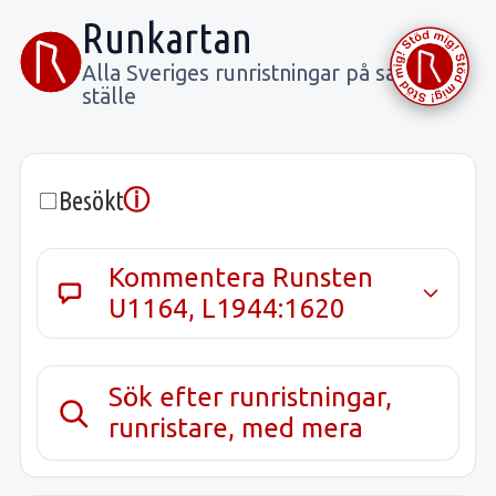
Runkartan
Alla Sveriges runristningar på samma
ställe
ⓘ
Besökt
Kommentera Runsten
U1164, L1944:1620
Sök efter runristningar,
runristare, med mera