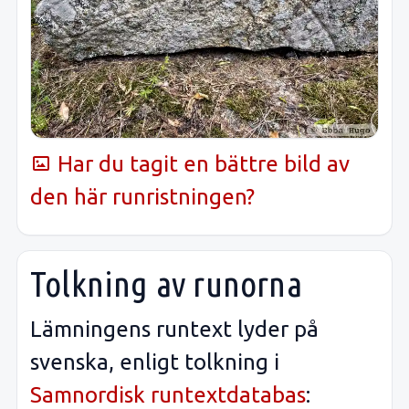
Har du tagit en bättre bild av
den här runristningen?
Tolkning av runorna
Lämningens runtext lyder på
svenska, enligt tolkning i
Samnordisk runtextdatabas
: