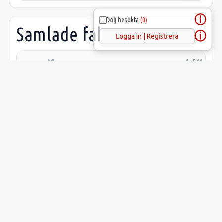
ⓘ
Dölj besökta
(0)
Samlade fakta
ⓘ
Logga in | Registrera
Uppgift
Innehåll
Latitud:
59.17898
Longitud:
18.06472
Lämnings-ID:
L2016:89
Riksantikvarieämbetets
Huddinge 
ID: