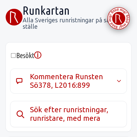
Runkartan
Alla Sveriges runristningar på samma
ställe
ⓘ
Besökt
Kommentera Runsten
Sö378, L2016:899
Sök efter runristningar,
runristare, med mera