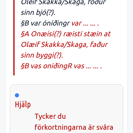
Óleif Skakka/Skaga, fôður
sinn
bjó(?).
§B
var óníðingr
var
... ...
.
§A Onæisi(?) ræisti stæin at
Olæif Skakka/Skaga, faður
sinn
byggi(?).
§B
vas oniðingR
vas
... ...
.
Hjälp
Tycker du
förkortningarna är svåra