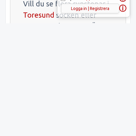
Vill du se flera runstenar i
ⓘ
Logga in | Registrera
Toresund
socken eller
Strängnäs
kommun? Öppna
länkarna.
Samlade fakta
Uppgift
Innehåll
Latitud:
59.35255
Longitud:
17.18616