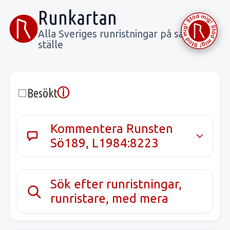
Runkartan
Alla Sveriges runristningar på samma
ställe
ⓘ
Besökt
Kommentera Runsten
Sö189, L1984:8223
Sök efter runristningar,
runristare, med mera