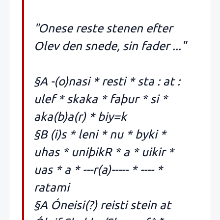
"Onese reste stenen efter
Olev den snede, sin fader ..."
§A -(o)nasi * resti * sta : at :
ulef * skaka * faþur * si *
aka(b)a(r) * biy=k
§B (i)s * leni * nu * byki *
uhas * uniþikR * a * uikir *
uas * a * ---r(a)----- * ---- *
ratami
§A Óneisi(?) reisti stein at