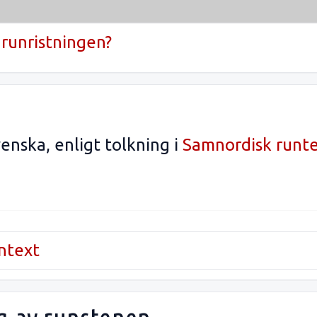
runristningen?
enska, enligt tolkning i
Samnordisk runt
untext