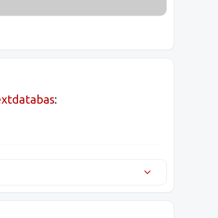
extdatabas
: