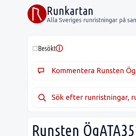
Runkartan
Alla Sveriges runristningar på sa
ⓘ
Besökt
Kommentera Runsten Ög
Sök efter runristningar, 
Runsten ÖgATA351