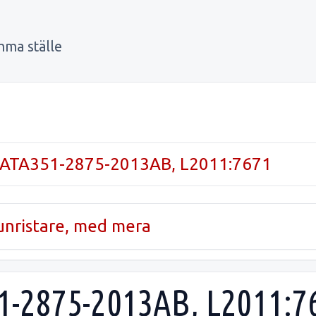
mma ställe
ATA351-2875-2013AB, L2011:7671
runristare, med mera
-2875-2013AB, L2011:767