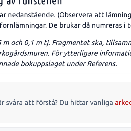
g av runstenen
tår nedanstående. (Observera att lämning
 fornlämningar. De brukar då numreras i t
m och 0,1 m tj. Fragmentet ska, tillsam
yrkogårdsmuren. För ytterligare informa
cannade bokuppslaget under Referens.
r svåra att förstå? Du hittar vanliga
arke