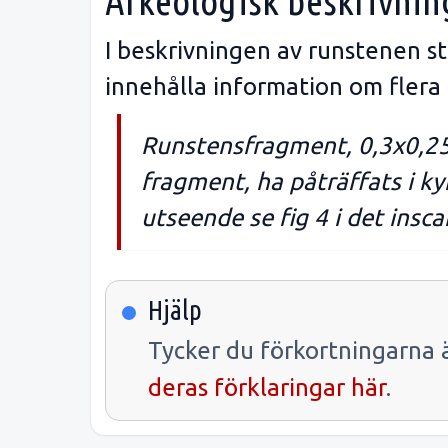
Arkeologisk beskrivnin
I beskrivningen av runstenen s
innehålla information om flera
Runstensfragment, 0,3x0,25 
fragment, ha påträffats i k
utseende se fig 4 i det ins
Hjälp
Tycker du förkortningarna ä
deras förklaringar här
.