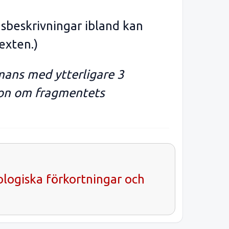
sbeskrivningar ibland kan
exten.)
mans med ytterligare 3
tion om fragmentets
ologiska förkortningar och