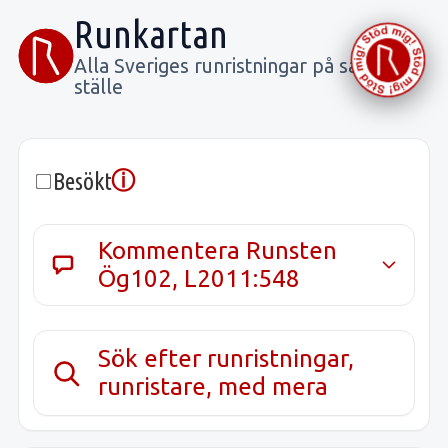
Runkartan
Alla Sveriges runristningar på samma
ställe
ⓘ
Besökt
Kommentera Runsten
Ög102, L2011:548
Sök efter runristningar,
runristare, med mera