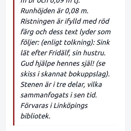
m br och 0,09 m tj.
Runhöjden är 0,08 m.
Ristningen är ifylld med röd
färg och dess text lyder som
följer: (enligt tolkning): Sink
lät efter Fridälf, sin hustru.
Gud hjälpe hennes själ! (se
skiss i skannat bokuppslag).
Stenen är i tre delar, vilka
sammanfogats i sen tid.
Förvaras i Linköpings
bibliotek.