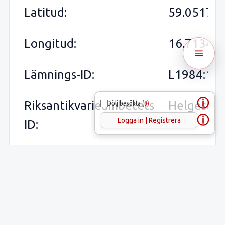
Latitud:
59.05179
Longitud:
16.71344
Lämnings-ID:
L1984:10
ⓘ
Riksantikvarieämbetets
Helgesta 
Dölj besökta
(0)
ⓘ
Logga in | Registrera
ID:
Sveriges runinskrifter:
Plats:
Placering:
Synlig ov