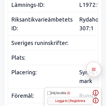
Lämnings-ID:
L1972:15
Riksantikvarieämbetets
Rydaholm
ID:
307:1
Sveriges runinskrifter:
Plats:
Placering:
Synlig ov
mark
ⓘ
Dölj besökta
(0)
Föremål:
Runsten
ⓘ
Logga in | Registrera