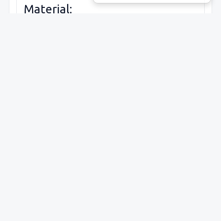
Material:
Runristare:
Runtyp:
Runtypkategori:
Antikvarisk bedömning:
Ingen
antikvaris
bedömnin
Period: