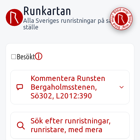
Runkartan
Alla Sveriges runristningar på samma
ställe
ⓘ
Besökt
Kommentera Runsten
Bergaholmsstenen,
Sö302, L2012:390
Sök efter runristningar,
runristare, med mera