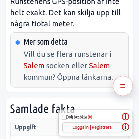
Runstenens GPS-position är inte
helt exakt. Det kan skilja upp till
några tiotal meter.
Mer som detta
Vill du se flera runstenar i
Salem
socken eller
Salem
kommun? Öppna länkarna.
Samlade fakta
ⓘ
Dölj besökta
(0)
ⓘ
Uppgift
Innehåll
Logga in | Registrera