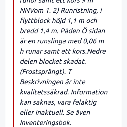
runor samt ett kors 9 m
NNVom 1. 2) Runristning, i
flyttblock höjd 1,1 m och
bredd 1,4 m. Påden Ö sidan
är en runslinga med 0,06 m
h runar samt ett kors.Nedre
delen blocket skadat.
(Frostsprängt). T
Beskrivningen är inte
kvalitetssäkrad. Information
kan saknas, vara felaktig
eller inaktuell. Se även
Inventeringsbok.