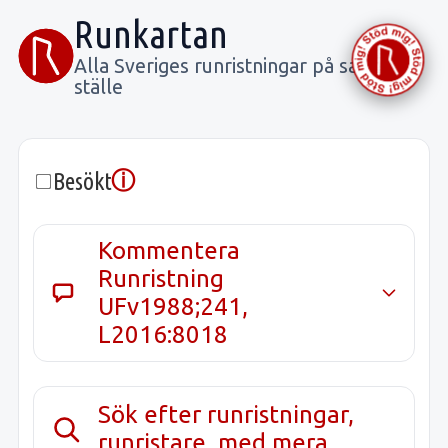
Runkartan
Alla Sveriges runristningar på samma
ställe
ⓘ
Besökt
Kommentera
Runristning
UFv1988;241,
L2016:8018
Sök efter runristningar,
runristare, med mera