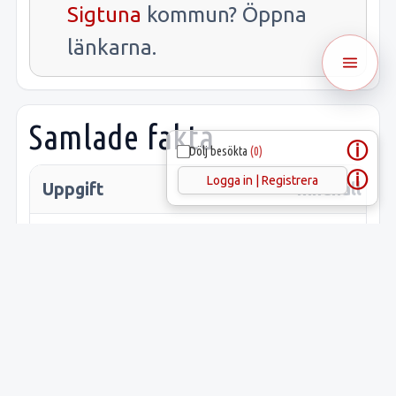
Sigtuna
kommun? Öppna
länkarna.
Samlade fakta
ⓘ
Dölj besökta
(0)
ⓘ
Logga in | Registrera
Uppgift
Innehåll
Latitud:
59.57276
Longitud:
17.85125
Lämnings-ID:
L2016:80