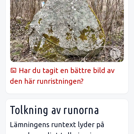
Har du tagit en bättre bild av
den här runristningen?
Tolkning av runorna
Lämningens runtext lyder på