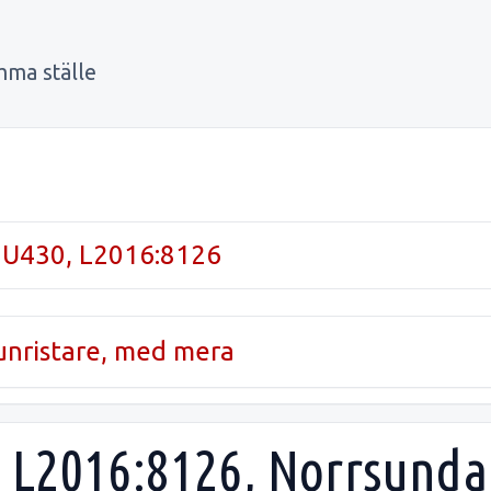
mma ställe
 U430, L2016:8126
runristare, med mera
 L2016:8126, Norrsunda 