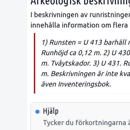
Arkeologisk beskrivnin
I beskrivningen av runristning
innehålla information om flera
1) Runsten = U 413 barhäll m
Runhöjd ca 0,12 m. 2) U 430
m. Tvåytskador. 3) U 431. R
m. Beskrivningen är inte kva
även Inventeringsbok.
Hjälp
Tycker du förkortningarna ä