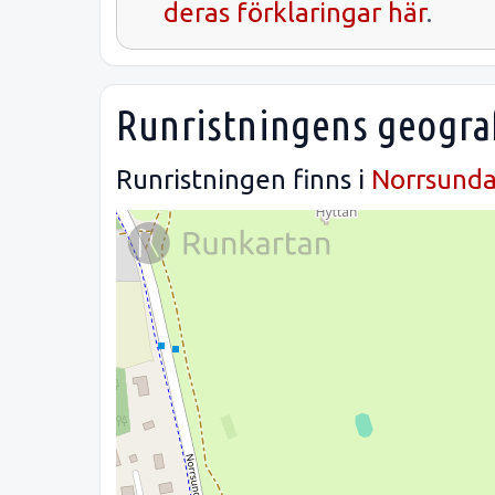
deras förklaringar här
.
Runristningens geograf
Runristningen finns i
Norrsund