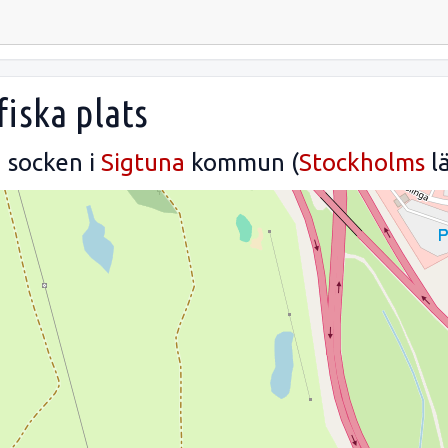
iska plats
a
socken i
Sigtuna
kommun (
Stockholms
lä