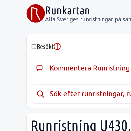
Runkartan
Alla Sveriges runristningar på sa
ⓘ
Besökt
Kommentera Runristning
Sök efter runristningar, 
Runristning U430,