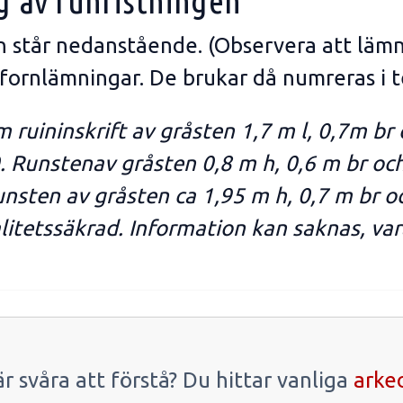
g av runristningen
en står nedanstående. (Observera att läm
 fornlämningar. De brukar då numreras i t
 ruininskrift av gråsten 1,7 m l, 0,7m br o
. Runstenav gråsten 0,8 m h, 0,6 m br och
unsten av gråsten ca 1,95 m h, 0,7 m br o
litetssäkrad. Information kan saknas, vara
r svåra att förstå? Du hittar vanliga
arke