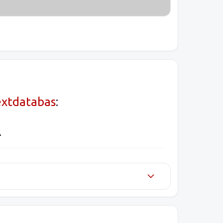
extdatabas
:
.