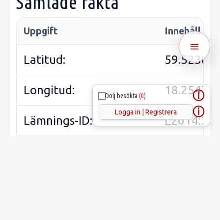
Samlade fakta
Uppgift
Innehåll
Latitud:
59.52306
Longitud:
18.25479
ⓘ
Dölj besökta
(0)
ⓘ
Logga in | Registrera
Lämnings-ID:
L2014:36
Riksantikvarieämbetets
Össeby-Ga
ID:
31:1
Sveriges runinskrifter:
U192
(
Upplands