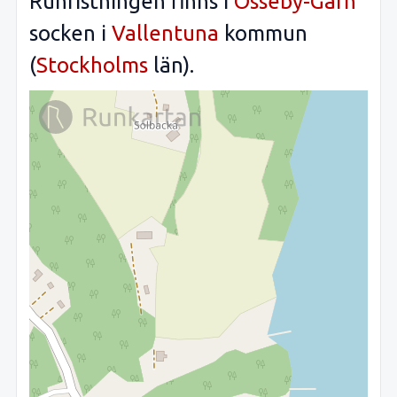
Runristningen finns i
Össeby-Garn
socken i
Vallentuna
kommun
(
Stockholms
län).