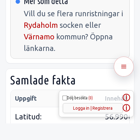
Mer som detta
Vill du se flera runristningar i
Rydaholm
socken eller
Värnamo
kommun? Öppna
länkarna.
Samlade fakta
ⓘ
Uppgift
Innehåll
Dölj besökta
(0)
ⓘ
Logga in | Registrera
Latitud:
56.99065
Longitud:
14.27836