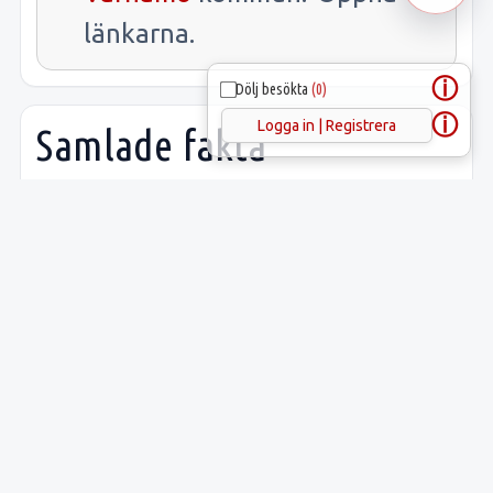
länkarna.
ⓘ
Dölj besökta
(0)
ⓘ
Logga in | Registrera
Samlade fakta
Uppgift
Innehåll
Latitud:
56.99080
Longitud:
14.27848
Lämnings-ID:
L1972:81
Riksantikvarieämbetets
Rydaholm