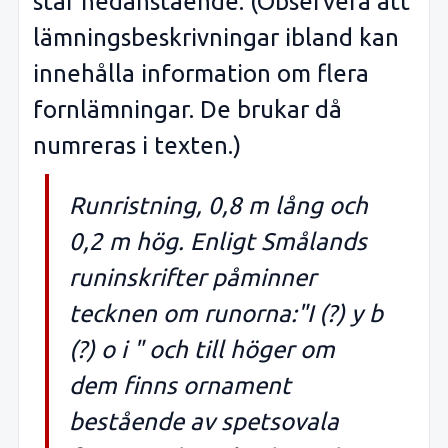
står nedanstående. (Observera att
lämningsbeskrivningar ibland kan
innehålla information om flera
fornlämningar. De brukar då
numreras i texten.)
Runristning, 0,8 m lång och
0,2 m hög. Enligt Smålands
runinskrifter påminner
tecknen om runorna:"I (?) y b
(?) o i " och till höger om
dem finns ornament
bestående av spetsovala