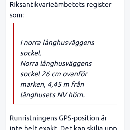
Riksantikvarieämbetets register
som:
I norra långhusväggens
sockel.
Norra långhusväggens
sockel 26 cm ovanför
marken, 4,45 m från
långhusets NV hörn.
Runristningens GPS-position är
inte helt exakt. Det kan skilja upp