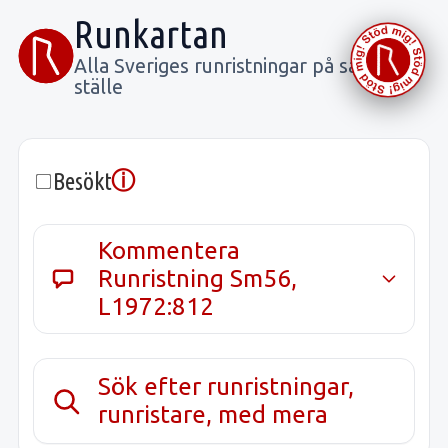
Runkartan
Alla Sveriges runristningar på samma
ställe
ⓘ
Besökt
Kommentera
Runristning Sm56,
L1972:812
Sök efter runristningar,
runristare, med mera