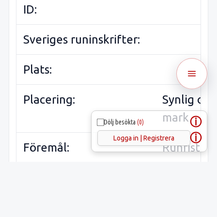
ID:
Sveriges runinskrifter:
Plats:
Placering:
Synlig ov
mark
ⓘ
Dölj besökta
(0)
ⓘ
Logga in | Registrera
Föremål:
Runristni
Material:
Runristare: