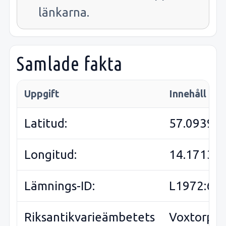
länkarna.
Samlade fakta
Uppgift
Innehåll
Latitud:
57.09391
Longitud:
14.17138
Lämnings-ID:
L1972:60
Riksantikvarieämbetets
Voxtorp 3