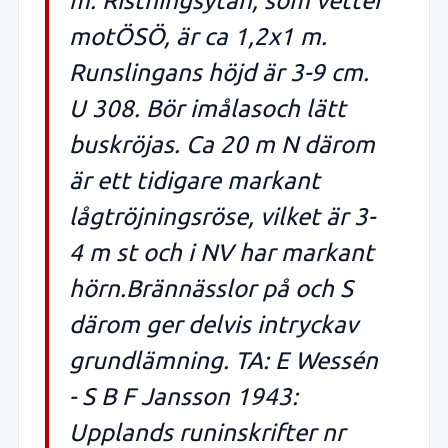
m. Ristningsytan, som vetter
motÖSÖ, är ca 1,2x1 m.
Runslingans höjd är 3-9 cm.
U 308. Bör imålasoch lätt
buskröjas. Ca 20 m N därom
är ett tidigare markant
lågtröjningsröse, vilket är 3-
4 m st och i NV har markant
hörn.Brännässlor på och S
därom ger delvis intryckav
grundlämning. TA: E Wessén
- S B F Jansson 1943:
Upplands runinskrifter nr