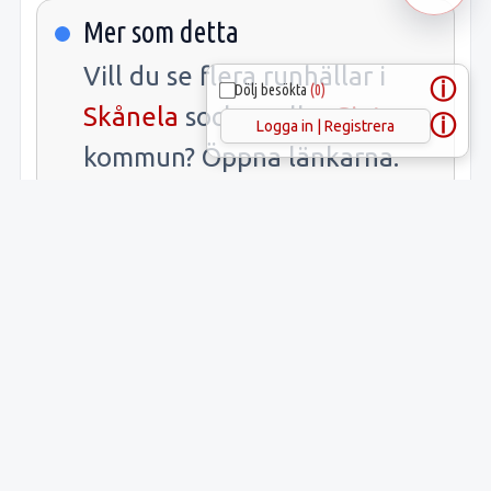
Mer som detta
Vill du se flera runhällar i
ⓘ
Dölj besökta
(0)
Skånela
socken eller
Sigtuna
ⓘ
Logga in | Registrera
kommun? Öppna länkarna.
Samlade fakta
Uppgift
Innehåll
Latitud:
59.58495
Longitud:
17.94717