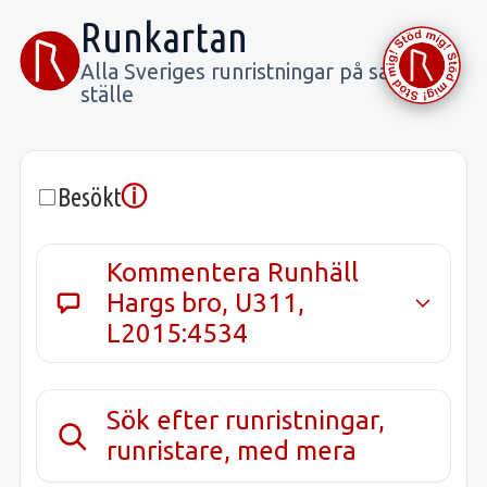
Runkartan
Alla Sveriges runristningar på samma
ställe
ⓘ
Besökt
Kommentera Runhäll
Hargs bro, U311,
L2015:4534
Sök efter runristningar,
runristare, med mera