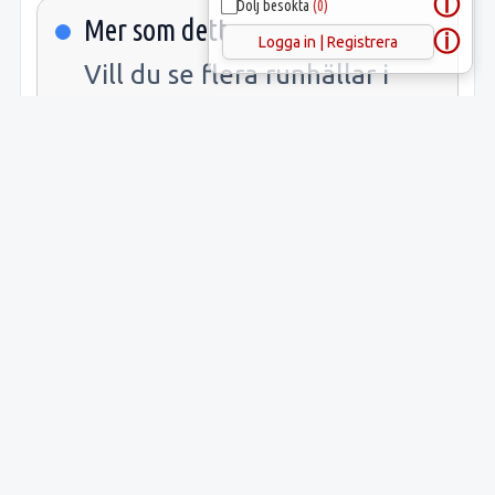
ⓘ
Dölj besökta
(0)
Mer som detta
ⓘ
Logga in | Registrera
Vill du se flera runhällar i
Skånela
socken eller
Sigtuna
kommun? Öppna länkarna.
Samlade fakta
Uppgift
Innehåll
Latitud:
59.57064
Longitud:
17.96435