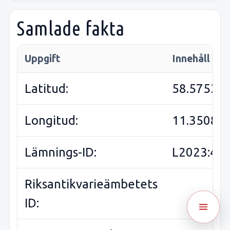
Samlade fakta
Uppgift
Innehåll
Latitud:
58.57531
Longitud:
11.35080
Lämnings-ID:
L2023:45
Riksantikvarieämbetets
ID: