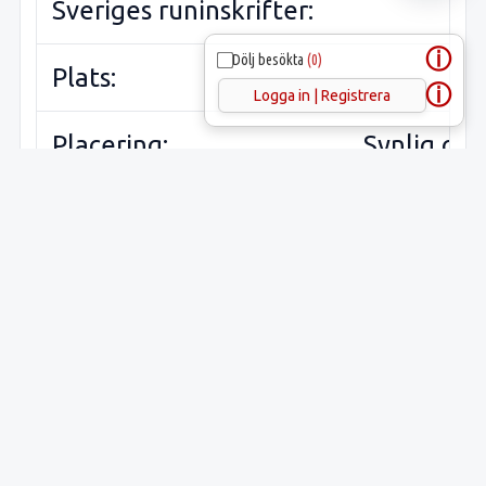
Sveriges runinskrifter:
ⓘ
Dölj besökta
(0)
Plats:
ⓘ
Logga in | Registrera
Placering:
Synlig ov
mark
Föremål:
Hällristni
Material:
Runristare:
Runtyp: