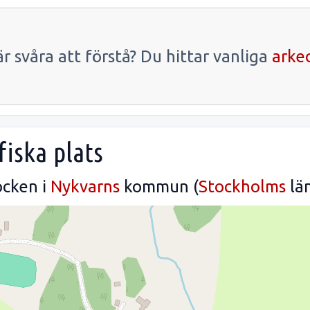
r svåra att förstå? Du hittar vanliga
arke
fiska plats
cken i
Nykvarns
kommun (
Stockholms
län