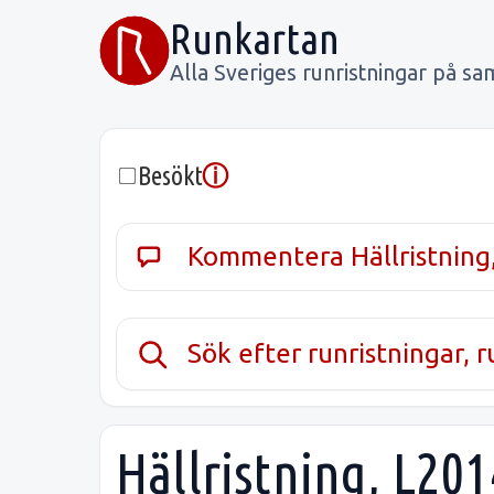
Runkartan
Alla Sveriges runristningar på sa
ⓘ
Besökt
Kommentera Hällristning
Sök efter runristningar, 
Hällristning, L20