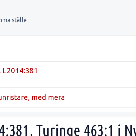
mma ställe
, L2014:381
runristare, med mera
14:381, Turinge 463:1 i 