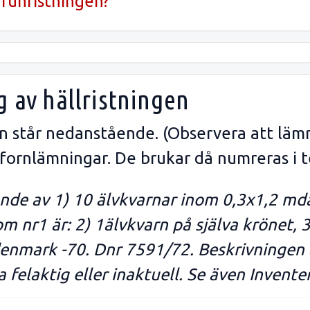
runristningen?
g av hällristningen
gen står nedanstående. (Observera att läm
 fornlämningar. De brukar då numreras i t
de av 1) 10 älvkvarnar inom 0,3x1,2 mdär
m nr1 är: 2) 1älvkvarn på själva krönet, 
denmark -70. Dnr 7591/72. Beskrivningen ä
 felaktig eller inaktuell. Se även Invente