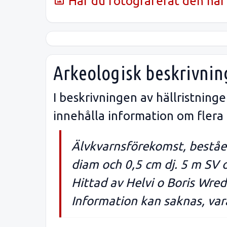
Har du fotograferat den här 
Arkeologisk beskrivnin
I beskrivningen av hällristnin
innehålla information om flera
Älvkvarnsförekomst, beståen
diam och 0,5 cm dj. 5 m SV o
Hittad av Helvi o Boris Wre
Information kan saknas, vara